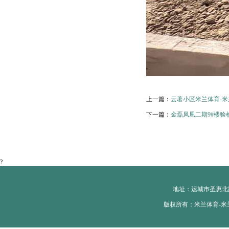
上一篇：
云著小区米兰体育-米
下一篇：
金磊凤凰二期9#楼验
?
地址：运城市圣惠北路
版权所有：米兰体育-米兰