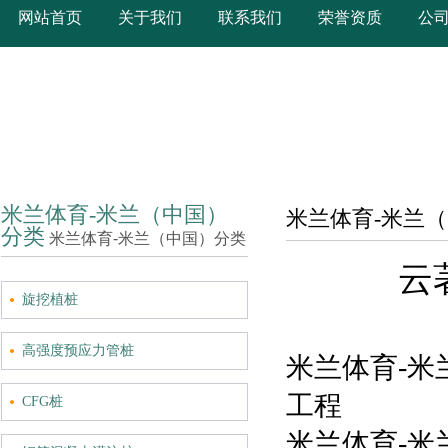
网站首页
关于我们
联系我们
荣誉资质
公
米兰体育-米兰（中国）
米兰体育-米兰
分类
米兰体育-米兰（中国）分类
云
旋挖植桩
高强度预应力管桩
米兰体育-米
工程
CFG桩
米兰体育-