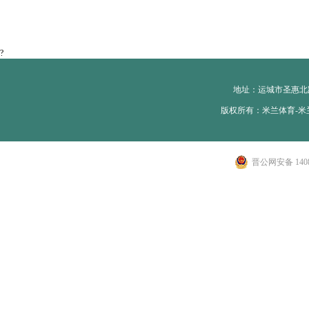
?
地址：运城市圣惠北路
版权所有：米兰体育-米兰
晋公网安备 1408