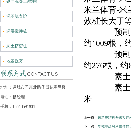
钢筋混凝土灌注桩
米兰体育-米兰
深基坑支护
效桩长大于等于
预制管桩 SP
深层搅拌桩
约1009根，约
灰土挤密桩
预制管桩SP
地基强夯
约276根，约8
联系方式
CONTACT US
素土挤密桩，
素土挤密桩，
地址：运城市圣惠北路圣景苑零号楼
米
电话：杨经理
手机：13513591931
上一篇：
铸造烧结机升级改造
下一篇：
华曦卓越府米兰体育