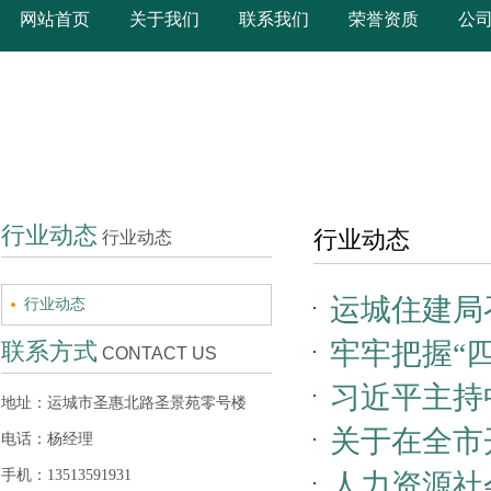
网站首页
关于我们
联系我们
荣誉资质
公
行业动态
行业动态
行业动态
运城住建局
行业动态
牢牢把握“
联系方式
CONTACT US
习近平主持
地址：运城市圣惠北路圣景苑零号楼
关于在全市
话
电话：杨经理
手机：13513591931
人力资源社
公告