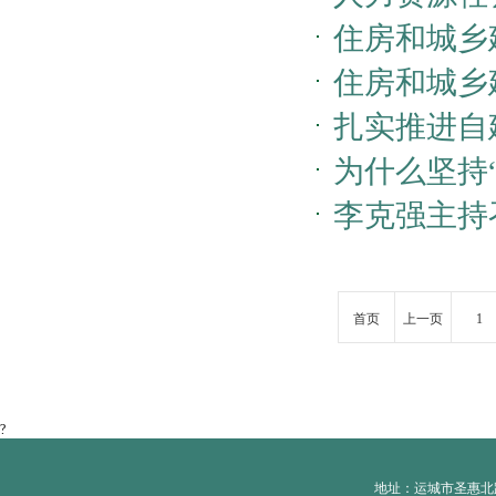
住房和城乡建
国住房和城
住房和城乡
扎实推进自建
垃圾收运处
为什么坚持
产******
李克强主持
吗……权威
助力稳定经
首页
上一页
1
?
地址：运城市圣惠北路