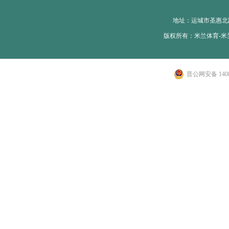
地址：运城市圣惠北路
版权所有：米兰体育-米兰
晋公网安备 1408