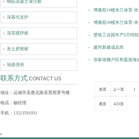
钢筋混凝土灌注桩
博雅苑1#楼米兰体育-
深基坑支护
博雅苑5#楼米兰体育-
深层搅拌桩
楚侯工业园年产6万吨软
建邦新建成品库
灰土挤密桩
张家坡棚户区和盈观海
地基强夯
联系方式
CONTACT US
首页
上一页
1
地址：运城市圣惠北路圣景苑零号楼
电话：杨经理
尾页
4/21页
手机：13513591931
?